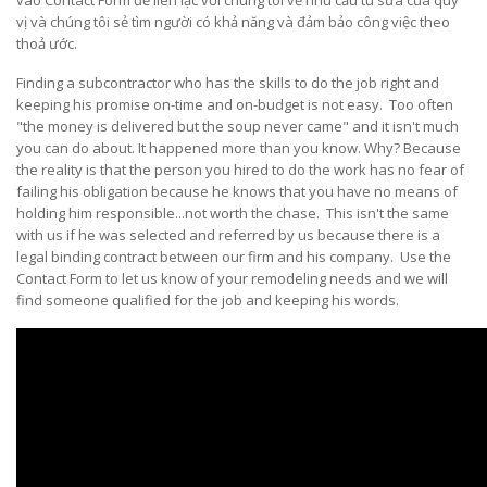
vào Contact Form để liên lạc với chúng tôi về nhu cầu tu sữa của quý
vị và chúng tôi sẻ tìm người có khả năng và đảm bảo công việc theo
thoả ước.
Finding a subcontractor who has the skills to do the job right and
keeping his promise on-time and on-budget is not easy. Too often
"the money is delivered but the soup never came" and it isn't much
you can do about. It happened more than you know. Why? Because
the reality is that the person you hired to do the work has no fear of
failing his obligation because he knows that you have no means of
holding him responsible...not worth the chase. This isn't the same
with us if he was selected and referred by us because there is a
legal binding contract between our firm and his company. Use the
Contact Form to let us know of your remodeling needs and we will
find someone qualified for the job and keeping his words.