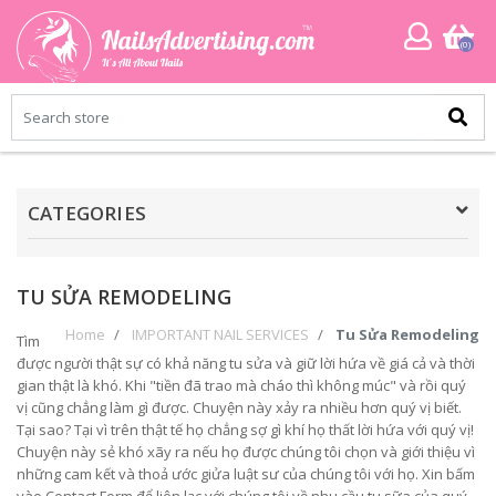
(0)
CATEGORIES
TU SỬA REMODELING
Home
IMPORTANT NAIL SERVICES
Tu Sửa Remodeling
Tìm
được người thật sự có khả năng tu sửa và giữ lời hứa về giá cả và thời
gian thật là khó. Khi "tiền đã trao mà cháo thì không múc" và rồi quý
vị cũng chẳng làm gì được. Chuyện này xảy ra nhiều hơn quý vị biết.
Tại sao? Tại vì trên thật tế họ chẳng sợ gì khí họ thất lời hứa với quý vị!
Chuyện này sẻ khó xãy ra nếu họ được chúng tôi chọn và giới thiệu vì
những cam kết và thoả ước giửa luật sư của chúng tôi với họ. Xin bấm