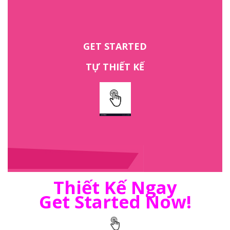
GET STARTED
TỰ THIẾT KẾ
Thiết Kế Ngay
Get Started Now!