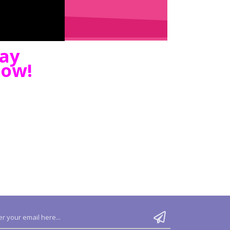
gay
Now!