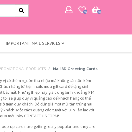
(0)
(0)
IMPORTANT NAIL SERVICES
 PROMOTIONAL PRODUCTS
Nail 3D Greeting Cards
uý vị có thêm nguồn thu nhập mà không cần tốn kém
hách hàng tới tiệm nails mua gift card để tặng sinh
rất bắt mắt. Những thiệp này giá trung bình khoảng $14
g tôi sẽ giúp quý vị quảng cáo để khách hàng có thể
ls ở tiệm quý khách. Đó đúng là một mũi tên trúng hai
ý khách. Một cách quảng cáo tuyệt vời! Xin liên lạc với
 tôi qua mẫu này CONTACT US FORM!
 pop-up cards are getting really popular and they are