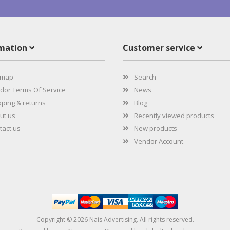
rmation
Customer service
emap
Search
or Terms Of Service
News
ping & returns
Blog
ut us
Recently viewed products
act us
New products
Vendor Account
Copyright © 2026 Nais Advertising. All rights reserved.