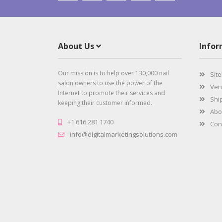
About Us
Info
Our mission is to help over 130,000 nail
Sit
salon owners to use the power of the
Vend
Internet to promote their services and
Ship
keeping their customer informed.
Abo
+1 616 281 1740
Cont
info@digitalmarketingsolutions.com