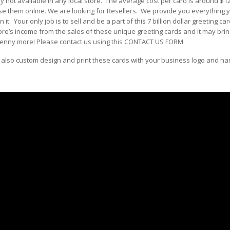
ly not available in any local store. The average cost per card is around $1
e them online. We are looking for Resellers. We provide you everything y
 it. Your only job is to sell and be a part of this 7 billion dollar greeting 
ore’s income from the sales of these unique greeting cards and it may bri
enny more! Please contact us using this CONTACT US FORM.
also custom design and print these cards with your business logo and nam