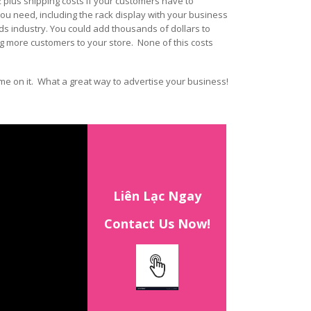
2 plus shipping costs if your customers have to
ou need, including the rack display with your business
cards industry. You could add thousands of dollars to
ng more customers to your store. None of this costs
e on it. What a great way to advertise your business!
Liên Lạc Ngay
Contact Us Now!