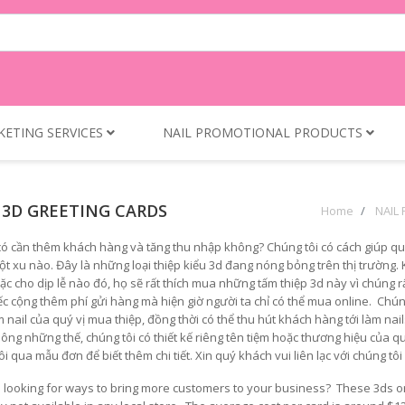
KETING SERVICES
NAIL PROMOTIONAL PRODUCTS
 3D GREETING CARDS
Home
NAIL
có cần thêm khách hàng và tăng thu nhập không? Chúng tôi có cách giúp q
t xu nào. Đây là những loại thiệp kiểu 3d đang nóng bỏng trên thị trường. K
ặc cho dịp lễ nào đó, họ sẽ rất thích mua những tấm thiệp 3d này vì chúng 
ếc cộng thêm phí gửi hàng mà hiện giờ người ta chỉ có thể mua online. Chún
m nail của quý vị mua thiệp, đồng thời có thể thu hút khách hàng tới làm nai
hông những thế, chúng tôi có thiết kế riêng tên tiệm hoặc thương hiệu của qu
ôi qua mẫu đơn để biết thêm chi tiết. Xin quý khách vui liên lạc với chúng
 looking for ways to bring more customers to your business? These 3ds or