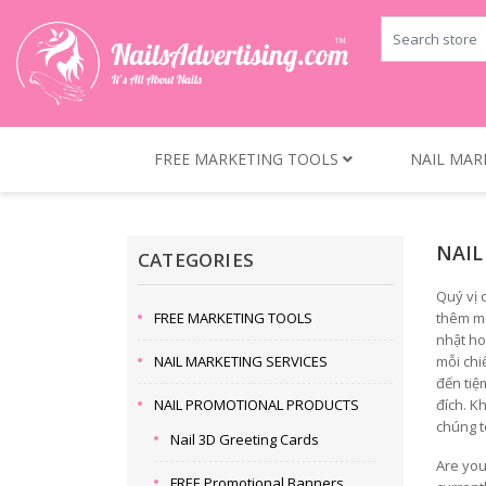
FREE MARKETING TOOLS
NAIL MAR
NAIL
CATEGORIES
Quý vị 
FREE MARKETING TOOLS
thêm mộ
nhật ho
NAIL MARKETING SERVICES
mỗi chi
đến tiệ
NAIL PROMOTIONAL PRODUCTS
đích. K
chúng t
Nail 3D Greeting Cards
Are you
FREE Promotional Banners